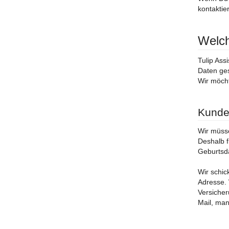
kontaktie
Welch
Tulip Ass
Daten ges
Wir möcht
Kunde
Wir müsse
Deshalb 
Geburtsd
Wir schic
Adresse. 
Versicher
Mail, man