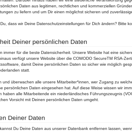
rhalten. Darüber hinaus haben wir eine steuerliche Verantwortung ge
sönlichen Daten aus legitimen, rechtlichen und kommerziellen Gründe
stungen zu liefern und um Dir einen möglichst sicheren und zuverlässig
Du, dass wir Deine Datenschutzeinstellungen für Dich ändern? Bitte 
heit Deiner persönlichen Daten
n immer für die beste Datensicherheit. Unsere Website hat eine sichere
hinaus verfügt unsere Website über die COMODO SecureTM RSA-Zertif
tssoftware, damit Deine persönlichen Daten so sicher wie möglich gesp
ederlanden statt.
n und überwachen alle unsere Mitarbeiter*innen, wer Zugang zu welch
e persönlichen Daten eingesehen hat. Auf diese Weise wissen wir imme
haben alle Mitarbeitende ein niederländisches Führungszeugnis (VOG)
ichen Vorsicht mit Deinen persönlichen Daten umgeht.
en Deiner Daten
 kannst Du Deine Daten aus unserer Datenbank entfernen lassen, wenn