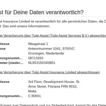
st für Deine Daten verantwortlich?
ist Insurance Limited ist verantwortlich für alle persönlichen Daten, die
st. Das sind unsere Informationen:
ie Versicherung über Tulip Assist (Tulip Assist Services B.V.) abgeschl
dresse
Waagstraat 1
esse
Antwortnummer 1041, 9700VC
Groningen, Niederlande
Registrierungsnummer bei der Kamer van Koophandel (niederländische Handelskammer):
58713263
BTW-Nummer (niederländische USt-IdNummer):
NL853150345B01
ie Versicherung über Tulip Assist Insurance Limited abgeschlossen
dresse
3rd Floor, Development House, St.
Anne Street, Floriana FRN 9010,
Malta
Registrierungsnummer bei der Handelskammer:
C 80601
Fragen zum Datenschutz und zur Sicherheit hast, kannst Du das Date