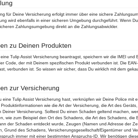
lung
ng für Deine Versicherung erfolgt immer über eine sichere Zahlungsu
ung wird ebenfalls in einer sicheren Umgebung durchgeführt. Wenn D
icheren Zahlungsumgebung direkt an die Zahlungsabwickler.
en zu Deinen Produkten
ine Tulip Assist Versicherung beantragst, speichern wir die IMEI un
ller Code, der mit Deinem spezifischen Produkt verbunden ist. Die EAN
st, verbunden ist. So wissen wir sicher, dass Du wirklich mit dem gekau
en zur Versicherung
 eine Tulip Assist Versicherung hast, verknüpfen wir Deine Police mi
e Produktinformationen wie die Art der Versicherung, die Art des Geräts
Deiner Versicherung. Solltest Du einen Schaden geltend machen, werd
, wie zum Beispiel den Ort des Schadens, die Art des Schadens, die
ann der Schaden entdeckt wurde, Zeugen (Namen und Adresse der Zeug
en, Grund des Schadens, Versicherungsgesellschaft/Eigentümer und V
spruch immer mit einer bestimmten Anspruchs-ID. Wir benötigen dies