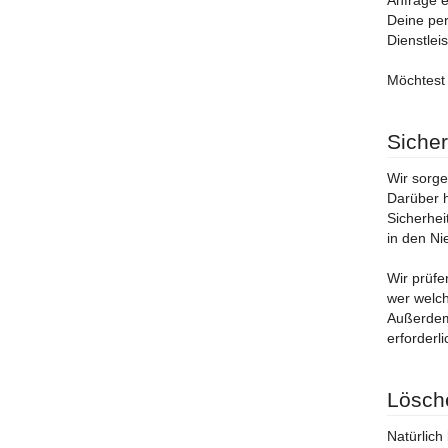
Anfrage e
Deine per
Dienstlei
Möchtest 
Sicher
Wir sorge
Darüber 
Sicherhei
in den Ni
Wir prüfe
wer welch
Außerdem 
erforderl
Lösch
Natürlich