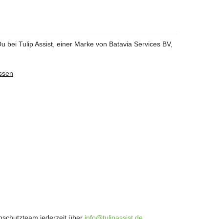
 Du bei Tulip Assist, einer Marke von Batavia Services BV,
ossen
nschutzteam jederzeit über
info@tulipassist.de