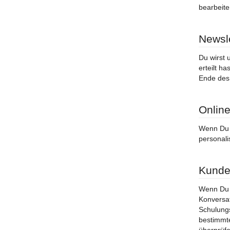
bearbeite
Newsle
Du wirst 
erteilt h
Ende des
Onlin
Wenn Du u
personali
Kunde
Wenn Du u
Konversat
Schulungs
bestimmte