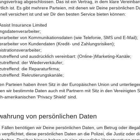
ungsvertrag abgeschlossen. Das ist ein Vertrag, in dem klare Vereinb
tlich ist. Es gibt mehrere Parteien, mit denen wir Deine persönlichen Dat
nell versichert ist und wir Dir den besten Service bieten können:
 Assist Insurance Limited
ngsdatenverarbeiter;
erarbeiter von Kommunikationsdaten (wie Telefonie, SMS und E-Mail);
erarbeiter von Kundendaten (Kredit- und Zahlungsrisiken);
istrationsverarbeiter;
 zutreffend und ausdrücklich vereinbart: (Online-)Marketing-Kanäle;
 zutreffend: der Wiederverkäufer;
 zutreffend: die Reparaturfirma;
 zutreffend: Rekrutierungskanäle;
en Parteien haben ihren Sitz in der Europäischen Union und unterliege
ilen wir bestimmte Daten auch mit Partnern mit Sitz in den Vereinigten
h-amerikanischen 'Privacy Shield' sind.
wahrung von persönlichen Daten
n Fällen benötigen wir Deine persönlichen Daten, um Betrug oder illegal
h verpflichtet, diese persönlichen Daten an die Polizei, die Justiz oder