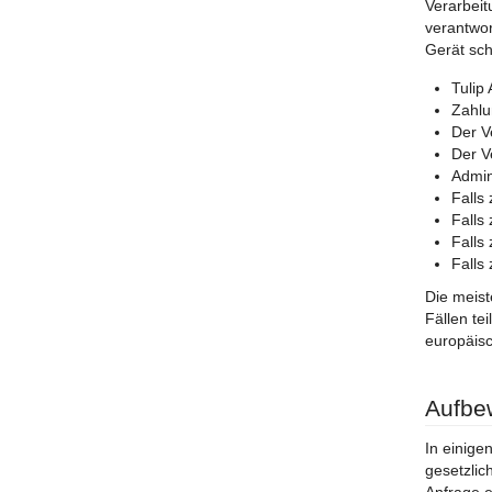
Verarbeit
verantwor
Gerät sch
Tulip
Zahlu
Der V
Der V
Admin
Falls
Falls
Falls
Falls
Die meist
Fällen te
europäisc
Aufbe
In einige
gesetzlic