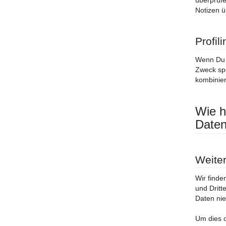
überprüfe
Notizen ü
Profil
Wenn Du u
Zweck spe
kombinier
Wie h
Date
Weite
Wir finde
und Dritt
Daten nie
Um dies o