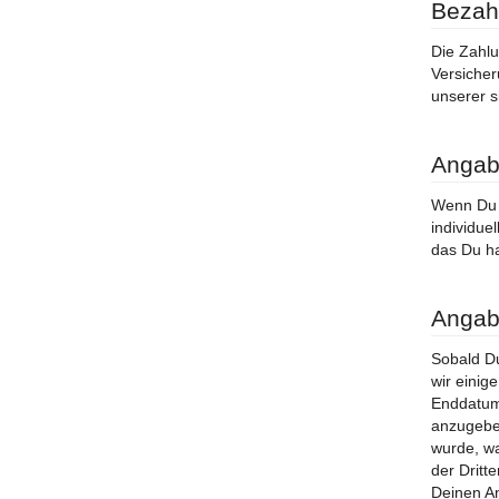
Bezah
Die Zahlu
Versicher
unserer s
Angab
Wenn Du e
individue
das Du ha
Angab
Sobald Du
wir einig
Enddatum 
anzugeben
wurde, w
der Dritt
Deinen An