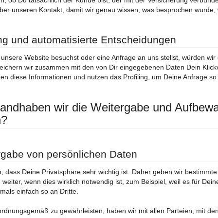
n, ob Du tatsächlich der Kunde bist, der mit der Versicherung verbunden
ber unseren Kontakt, damit wir genau wissen, was besprochen wurde, 
ing und automatisierte Entscheidungen
nsere Website besuchst oder eine Anfrage an uns stellst, würden wir 
ichern wir zusammen mit den von Dir eingegebenen Daten Dein Klickv
en diese Informationen und nutzen das Profiling, um Deine Anfrage so
andhaben wir die Weitergabe und Aufbewa
n?
rgabe von persönlichen Daten
n, dass Deine Privatsphäre sehr wichtig ist. Daher geben wir bestimmt
e weiter, wenn dies wirklich notwendig ist, zum Beispiel, weil es für Dei
mals einfach so an Dritte.
rdnungsgemäß zu gewährleisten, haben wir mit allen Parteien, mit den