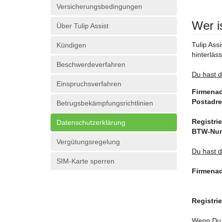
Versicherungsbedingungen
Wer i
Über Tulip Assist
Tulip Ass
Kündigen
hinterläs
Beschwerdeverfahren
Du hast d
Einspruchsverfahren
Firmena
Postadr
Betrugsbekämpfungsrichtlinien
Datenschutzerklärung
Vergütungsregelung
Du hast d
SIM-Karte sperren
Firmena
Wenn Du 